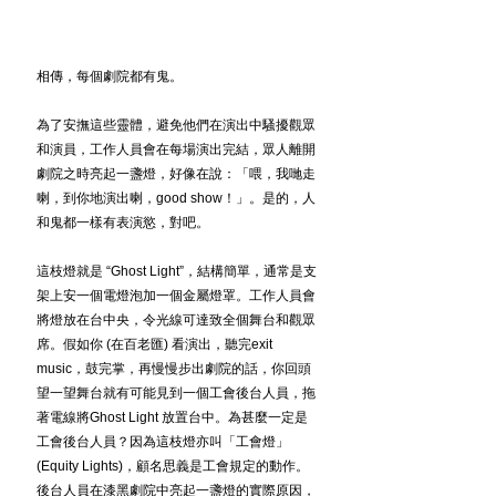
相傳，每個劇院都有鬼。
為了安撫這些靈體，避免他們在演出中騷擾觀眾
和演員，工作人員會在每場演出完結，眾人離開
劇院之時亮起一盞燈，好像在說：「喂，我哋走
喇，到你地演出喇，good show！」。是的，人
和鬼都一樣有表演慾，對吧。
這枝燈就是 “Ghost Light”，結構簡單，通常是支
架上安一個電燈泡加一個金屬燈罩。工作人員會
將燈放在台中央，令光線可達致全個舞台和觀眾
席。假如你 (在百老匯) 看演出，聽完exit 
music，鼓完掌，再慢慢步出劇院的話，你回頭
望一望舞台就有可能見到一個工會後台人員，拖
著電線將Ghost Light 放置台中。為甚麼一定是
工會後台人員？因為這枝燈亦叫「工會燈」
(Equity Lights)，顧名思義是工會規定的動作。
後台人員在漆黑劇院中亮起一盞燈的實際原因，