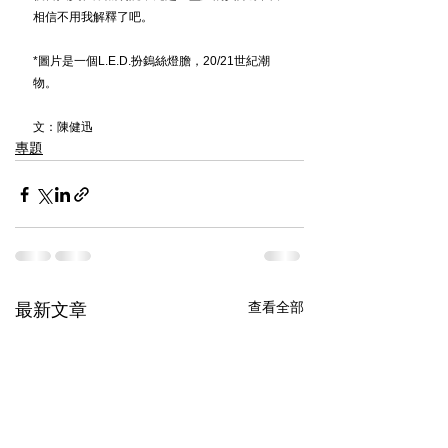
相信不用我解釋了吧。
*圖片是一個L.E.D.扮鎢絲燈膽，20/21世紀潮
物。
文：陳健迅
專題
查看全部
最新文章