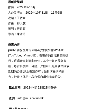
原創音樂劇
排練：2022年9-10月
入台及演出：2022年10月31日 – 11月6日
改編：王敏豪
作曲：邵天慈
填詞：唐家穎
導演：陳健迅
遴選內容
參加者請提交兩首風格各異的歌唱影片連結 
(YouTube、Vimeo等)，表現你的音域和歌唱技
巧，選唱音樂劇歌曲較佳，其中一首必需為粵
語，每首長度約一分鐘。片段可以是全新拍攝或
近期的公開/網上表演亦可；如具演奏鋼琴能
力，歡迎上傳另一段自彈自唱或演奏片段。
截止日期：
2022年4月22日23時59分
 查詢：
info@musicaltrio.hk
 網上報名表格
：