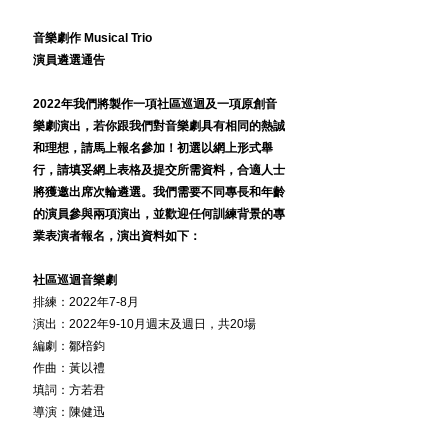
音樂劇作 Musical Trio
演員遴選通告
2022年我們將製作一項社區巡迴及一項原創音
樂劇演出，若你跟我們對音樂劇具有相同的熱誠
和理想，請馬上報名參加！初選以網上形式舉
行，請填妥網上表格及提交所需資料，合適人士
將獲邀出席次輪遴選。我們需要不同專長和年齡
的演員參與兩項演出，並歡迎任何訓練背景的專
業表演者報名，演出資料如下：
社區巡迴音樂劇
排練：2022年7-8月
演出：2022年9-10月週末及週日，共20場
編劇：鄒棓鈞
作曲：黃以禮
填詞：方若君
導演：陳健迅