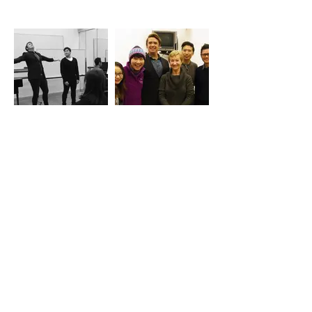
由香港藝術行政人員
協會主辦的「2018
文化領袖論壇」以
「藝術巡演與文化旅
遊：新市場、新觀
眾、新策略」為主
題。論壇已踏入第九
屆，是文藝界的年度
盛事。
地點：香港演藝學院
音樂劇是音樂劇 – 音樂劇
音樂劇是音樂劇 – 音樂劇
香港賽馬會演藝劇院
歌唱工作坊
公開講座
表演者：馮志佑
日期 Date：2016-1-
日期 Date：2016-1-
張國穎 李灝泓
25
26
時間 Time：11:00 –
時間 Time：11:00 –
音樂總監及伴奏: 李
12:30
13:00
倩彤
地點 Venue：香港演
地點 Venue： YHA
藝學院四樓教職員舞
美荷樓青年旅舍多功
蹈室
能活動室 - 深水埗石
Dance Staff Studio,
硤尾邨41座Function
4/F, Hong Kong
Room, YHA Mei Ho
Academy for
House Youth Hostel,
Performing Arts
Block 41 Shek Kip
Performing Arts Market in
嘉賓 Guest：Steven
Mei Estate, Sham
Seoul (PAMS 2016)
Luke Walker
Shui Po, Kowloon