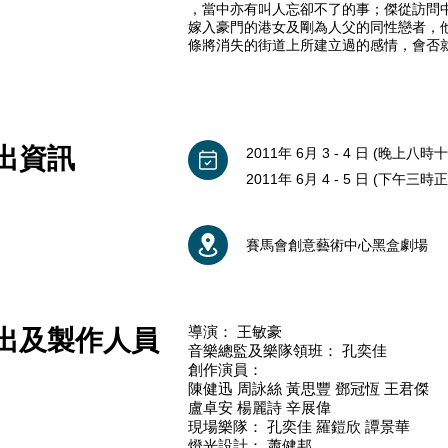
，當中亦有叫人忘卻不了的事；傑從訪問中
嫁入豪門的港女及剛為人父的同性戀者，他
條將消失的街道上所建立過的感情，會否
出資訊
2011年 6月 3 - 4 日 (晚上八時
2011年 6月 4 - 5 日 (下午三時正
賽馬會創意藝術中心黑盒劇場
導演： 王敏豪
出及製作人員
音樂總監及樂隊領班： 孔奕佳
創作演員：
陳健迅 周詠絲 黃思豐 鄧冠恆 王君傑
盧卓安 楊麗詩 辛展偉
現場樂隊： 孔奕佳 羅鎧欣 譚景華
燈光設計： 蕭健邦