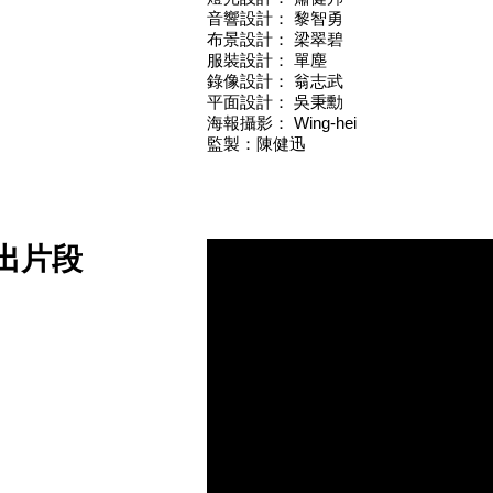
音響設計： 黎智勇
布景設計： 梁翠碧
服裝設計： 單塵
錄像設計： 翁志武
平面設計： 吳秉勳
海報攝影： Wing-hei
監製：陳健迅
出片段