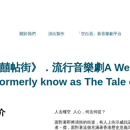
關於我們
演出製作
「空白頁」新音樂劇平台
囍帖街》．流行音樂劇A Weddin
ormerly know as The Tale 
簡介
人去樓空 人心，何去何從？
面對著即將清拆的街道，有人上街示威抗議
者－傑，面對著這個充滿著香港歷史意義深