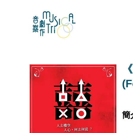
《
(F
​