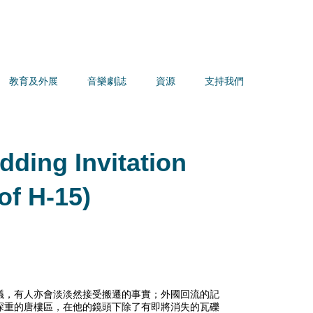
教育及外展
音樂劇誌
資源
支持我們
g Invitation
of H-15)
，有人亦會淡淡然接受搬遷的事實；外國回流的­記
重的唐樓區，在他的鏡頭下除了有即將消失的­瓦礫