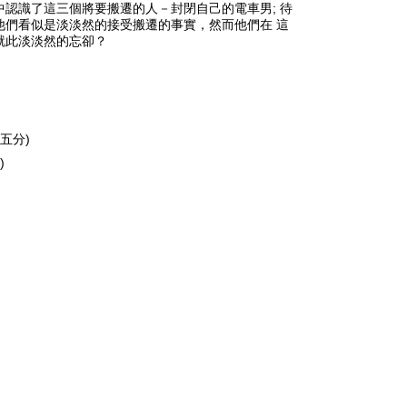
認識了這三個將要搬遷的人－封閉自己的電車男­; 待
們看似是淡淡然的接受搬遷的事實，然而他們­在 這
就此淡淡然的忘卻？
十五分)
)