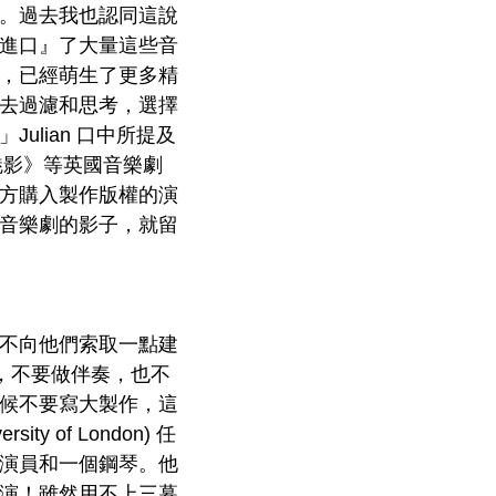
。過去我也認同這說
進口』了大量這些音
，已經萌生了更多精
去過濾和思考，選擇
lian 口中所提及
魅影》等英國音樂劇
方購入製作版權的演
音樂劇的影子，就留
不向他們索取一點建
品，不要做伴奏，也不
候不要寫大製作，這
y of London) 任
演員和一個鋼琴。他
演！雖然用不上三幕