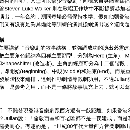
藝術的中心，又怎可以缺少音樂劇？同樣來自英國吉爾福
Steven Luke Walker 則在歌唱工作坊中不斷提醒
演出，一年合約，期間每場必需保持水準。假如他朝香港
們又有沒有足夠具備此等訓練的演員擔綱演出呢？這問題
構
在講座中主要講解了音樂劇的敘事結構，並強調成功的演出必需
主要角色歸納為四種主要類型，分別為Hero (主角)、Ment
子)和Shapeshifter (改造者)。主角的經歷可分為十二個
開始(Beginning)、中段(Middle)和結束(End)。
發展階段來編排，達到推動劇情等戲劇功用。不過Julia
構，是參考之用，而不是一條將故事填充上去，就可以寫
n的分析，不難發現香港音樂劇跟西方還有一般距離。如果香
？Julian說：「倫敦西區和百老匯都不是一夜建成，而
需要耐心。有趣的是，上世紀80年代大量西方音樂劇輸