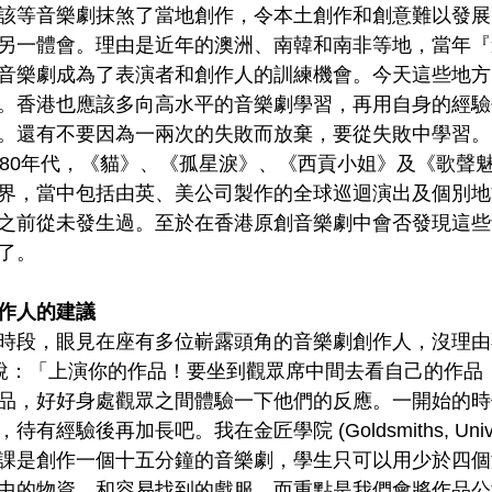
該等音樂劇抹煞了當地創作，令本土創作和創意難以發展
另一體會。理由是近年的澳洲、南韓和南非等地，當年『
音樂劇成為了表演者和創作人的訓練機會。今天這些地方
。香港也應該多向高水平的音樂劇學習，再用自身的經驗
。還有不要因為一兩次的失敗而放棄，要從失敗中學習。」Ju
980年代，《貓》、《孤星淚》、《西貢小姐》及《歌聲
界，當中包括由英、美公司製作的全球巡迴演出及個別地
之前從未發生過。至於在香港原創音樂劇中會否發現這些
了。
作人的建議
時段，眼見在座有多位嶄露頭角的音樂劇創作人，沒理由
n回應說：「上演你的作品！要坐到觀眾席中間去看自己的作
品，好好身處觀眾之間體驗一下他們的反應。一開始的時
經驗後再加長吧。我在金匠學院 (Goldsmiths, Universit
課是創作一個十五分鐘的音樂劇，學生只可以用少於四個
中的物資，和容易找到的戲服，而重點是我們會將作品公