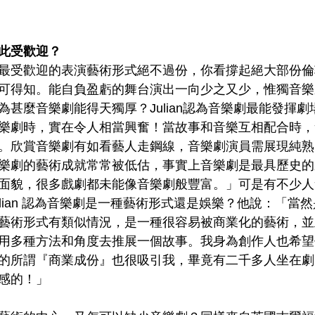
此受歡迎？
最受歡迎的表演藝術形式絕不過份，你看撐起絕大部份倫
可得知。能自負盈虧的舞台演出一向少之又少，惟獨音樂
為甚麼音樂劇能得天獨厚？Julian認為音樂劇最能發揮
樂劇時，實在令人相當興奮！當故事和音樂互相配合時，
。欣賞音樂劇有如看藝人走鋼線，音樂劇演員需展現純熟
樂劇的藝術成就常常被低估，事實上音樂劇是最具歷史的
面貌，很多戲劇都未能像音樂劇般豐富。」可是有不少人
ulian 認為音樂劇是一種藝術形式還是娛樂？他說：「當
藝術形式有類似情況，是一種很容易被商業化的藝術，並
用多種方法和角度去推展一個故事。我身為創作人也希望
的所謂『商業成份』也很吸引我，畢竟有二千多人坐在劇
感的！」