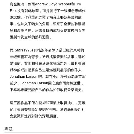
資金搬演，然而Andrew Lloyd Webber和Tim 
Rice沒有就此放棄，而是發行了一張概念專輯作
為試點。作品重新詮釋了福音上耶穌基督的故
事，也加入了猶大的角度，帶來了全新的聆聽體
驗和敘事角度。這張專輯的成功促使其後的百老
匯製作及全球的熱烈迴響。
而
Rent
 (1996) 的搖滾革命除了是以紐約東村的
年輕藝術家為背景，透過搖滾音樂和故事，講述
愛滋病、貧困和社會邊緣化等議題外，最具搖滾
精神的或許是將自己生活燃燒到盡頭的創作人
Jonathan Larson 吧。就在Rent於外百老匯首演
前夕，Jonathan Larson因心臟病而突然逝世，
不幸地未能見證自己的作品如何改變音樂劇史。
這三部作品不僅在藝術和商業上取得成功，更示
範了搖滾樂對既定規則的挑戰、通過藝術喚起社
會意識和進行對話的深層態度。
專題