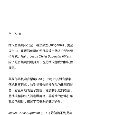
文：Seth
搖滾音樂劇不只是一種次類型(subgenre)，更是
以自由、反叛和創新的態度表達一代人心聲的藝
術形式。
Hair、Jesus Christ Superstar和Rent
除了是音樂劇的經典外，也是搖滾態度的標誌性
展現。
美國部落搖滾音樂劇
Hair
 (1968) 以其對音樂劇
傳統敘事形式，特別是黃金時期作品的挑戰而聞
名，它直白地表達了對性、種族和反戰的看法，
將搖滾精神引入百老匯舞台，非線性的敘事打破
觀眾的期待，拓展了音樂劇的藝術邊界。
Jesus Christ Superstar 
(1971) 最初籌不到足夠