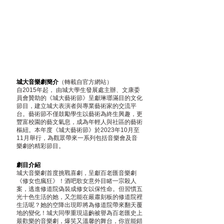
城大音樂劇簡介
（轉載自官方網站）
自2015年起， 由城大學生發展處主辦、文康委
員會贊助的《城大藝術節》呈獻琳瑯滿目的文化
節目，建立城大表演者與專業藝術家的交流平
台。藝術節不僅鼓勵學生以藝術為終生興趣，更
豐富校園的藝文氣息，成為年輕人與社區的藝術
樞紐。本年度《城大藝術節》於2023年10月至
11月舉行，為觀眾帶來一系列包括音樂會及音
樂劇的精彩節目。
劇目介紹
城大音樂劇首度挑戰喜劇，呈獻百老匯音樂劇
《修女也瘋狂》！酒吧歌女意外目睹一宗殺人
案，逃進修道院偽裝成修女以保性命。但習慣五
光十色生活的她，又怎能在嚴肅刻板的修道院裡
生活呢？她的空降出現即將為修道院帶來翻天覆
地的變化！城大同學重現這齣被譽為百老匯史上
最歡樂的音樂劇，爆笑又溫馨的舞台，你豈能錯