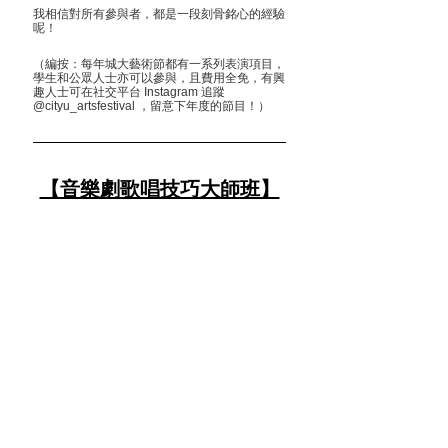
我相信對所有參與者，都是一段刻骨銘心的經驗
呢！
（編按：每年城大藝術節都有一系列表演項目，
學生和公眾人士亦可以參與，且費用全免，有興
趣人士可在社交平台 Instagram 追蹤 
@cityu_artsfestival ，留意下年度的節目！）
【音樂劇歌唱技巧大師班】