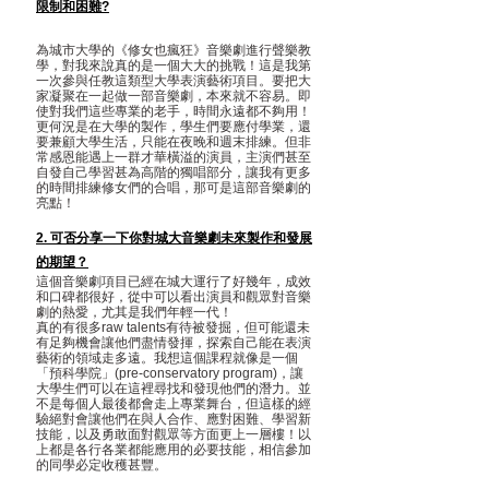
限制和困難?
為城市大學的《修女也瘋狂》音樂劇進行聲樂教
學，對我來說真的是一個大大的挑戰！這是我第
一次參與任教這類型大學表演藝術項目。要把大
家凝聚在一起做一部音樂劇，本來就不容易。即
使對我們這些專業的老手，時間永遠都不夠用！
更何況是在大學的製作，學生們要應付學業，還
要兼顧大學生活，只能在夜晚和週末排練。但非
常感恩能遇上一群才華橫溢的演員，主演們甚至
自發自己學習甚為高階的獨唱部分，讓我有更多
的時間排練修女們的合唱，那可是這部音樂劇的
亮點！
2. 可否分享一下你對城大音樂劇未來製作和發展
的期望？
這個音樂劇項目已經在城大運行了好幾年，成效
和口碑都很好，從中可以看出演員和觀眾對音樂
劇的熱愛，尤其是我們年輕一代！
真的有很多raw talents有待被發掘，但可能還未
有足夠機會讓他們盡情發揮，探索自己能在表演
藝術的領域走多遠。我想這個課程就像是一個
「預科學院」(pre-conservatory program)，讓
大學生們可以在這裡尋找和發現他們的潛力。並
不是每個人最後都會走上專業舞台，但這樣的經
驗絕對會讓他們在與人合作、應對困難、學習新
技能，以及勇敢面對觀眾等方面更上一層樓！以
上都是各行各業都能應用的必要技能，相信參加
的同學必定收穫甚豐。