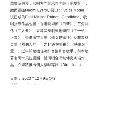
擊樂及鋼琴，歌唱方面師承啤老師（馮夏賢），
繼而跟隨Naomi Eyers研習Estill Voice Model，
現已成為Estill Master Trainer - Candidate。歌
唱指導作品包括：香港藝術節《日新》、三角關
係《二人餐》、香港音樂劇藝術學院《下一站...
正常》、香港城市大學《修女也瘋狂》及非常林
奕華《兩個人的一一之14首搖籃曲》（映像裝
置）。近年開始擔任流行音樂和音歌手，與本地
著名阿卡貝拉樂團一舖清唱合演無伴奏劇場作
品，亦即將推出個人翻唱專輯《Directions》。
日期： 2023年12月9日(六) 
時間 ：下午2:00-4:30
地點：基督教神召會梁省德小學活動室 (G/F)
參與方式 : 你可以近距離觀察大師指導其他參與
者的過程，從中學習。同時，你還可以參與聲樂
熱身和問答環節，從中獲得豐富的知識和技巧。
適合所有音樂劇愛好者。
▸報名費用: $150
▸報名方式及詳情:
art-mate