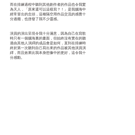
而在排練過程中聽到其他創作者的作品也令我驚
為天人，「原來還可以這樣寫？！」是我腦海中
經常冒出的念頭，這種隔空用作品交流的感覺十
分過癮，也啓發了我不少靈感。
演員的演出呈現令我十分滿意，因為自己在寫歌
時只有一個腦海裏的畫面，但始終沒有實在的聽
過由其他人演繹的成品會是如何，直到在排練時
終於第一次聽到自己寫出來的作品被其他演員演
繹，而且效果比我本身想像中的更好，這令我十
分感動。