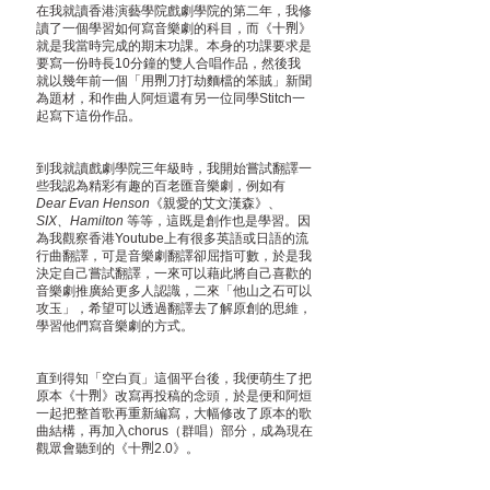
在我就讀香港演藝學院戲劇學院的第二年，我修
讀了一個學習如何寫音樂劇的科目，而《十𠝹》
就是我當時完成的期末功課。本身的功課要求是
要寫一份時長10分鐘的雙人合唱作品，然後我
就以幾年前一個「用𠝹刀打劫麵檔的笨賊」新聞
為題材，和作曲人阿烜還有另一位同學Stitch一
起寫下這份作品。
到我就讀戲劇學院三年級時，我開始嘗試翻譯一
些我認為精彩有趣的百老匯音樂劇，例如有
Dear Evan Henson
《親愛的艾文漢森》、
SIX、Hamilton 
等等，這既是創作也是學習。因
為我觀察香港Youtube上有很多英語或日語的流
行曲翻譯，可是音樂劇翻譯卻屈指可數，於是我
決定自己嘗試翻譯，一來可以藉此將自己喜歡的
音樂劇推廣給更多人認識，二來「他山之石可以
攻玉」，希望可以透過翻譯去了解原創的思維，
學習他們寫音樂劇的方式。
直到得知「空白頁」這個平台後，我便萌生了把
原本《十𠝹》改寫再投稿的念頭，於是便和阿烜
一起把整首歌再重新編寫，大幅修改了原本的歌
曲結構，再加入chorus（群唱）部分，成為現在
觀眾會聽到的《十𠝹2.0》。