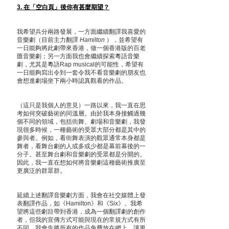
3. 在「空白頁」後你有甚麼期望？
我希望兵分兩路發展，一方面繼續翻譯我喜愛的
音樂劇（目前主力翻譯
 Hamilton
 ），並希望有
一日能夠將此劇帶來香港，做一個香港版的百老
匯音樂劇；另一方面我也會繼續探索粵語音樂
劇，尤其是粵語Rap musical的可能性，希望有
一日能夠寫出令到一套令我不看音樂劇的朋友也
會想進劇場坐下兩小時認真觀看的作品。
（這只是我個人的意見）一路以來，我一直在思
考如何突破藝術的同溫層。由於我本身接觸過幾
個不同的領域，包括街舞、劇場和音樂劇，我發
現很多時候，一種藝術的受眾大部分都是其中的
參與者。例如，看街舞表演的觀眾通常本身都是
舞者，看舞台劇的人或多或少都是幕前幕後的一
分子。甚至舞台劇和音樂劇的受眾都是分開的。
因此，我一直在想如何將音樂劇這種藝術推廣至
更廣泛的群眾群。
延續上述翻譯音樂劇方面，我會在社交媒體上發
表翻譯作品，如《Hamilton》和《Six》。我希
望將這些劇目帶到香港，成為一個翻譯劇的創作
者，但我的宣傳方式可能與現在的常規方式有所
不同，我會先將所有的作品免費放在網上，讓更