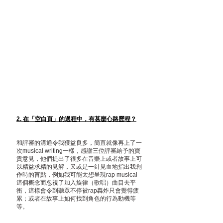
2. 在「空白頁」的過程中，有甚麼心路歷程？
和評審的溝通令我獲益良多，簡直就像再上了一
次musical writing一樣，感謝三位評審給予的寶
貴意見，他們提出了很多在音樂上或者故事上可
以精益求精的見解，又或是一針見血地指出我創
作時的盲點，例如我可能太想呈現rap musical
這個概念而忽視了加入旋律（歌唱）曲目去平
衡，這樣會令到聽眾不停被rap轟炸只會覺得疲
累；或者在故事上如何找到角色的行為動機等
等。