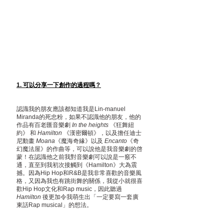
1. 可以分享一下創作的過程嗎？
認識我的朋友應該都知道我是Lin-manuel 
Miranda的死忠粉，如果不認識他的朋友，他的
作品有百老匯音樂劇
 In the heights 
《狂舞紐
約》 和 
Hamilton 
《漢密爾頓》，以及擔任迪士
尼動畫 
Moana
《魔海奇緣》以及 
Encanto
《奇
幻魔法屋》的作曲等，可以說他是我音樂劇的啓
蒙！在認識他之前我對音樂劇可以說是一竅不
通，直至到我初次接觸到《Hamilton》大為震
撼。因為Hip Hop和R&B是我非常喜歡的音樂風
格，又因為我也有跳街舞的關係，我從小就很喜
歡Hip Hop文化和Rap music，因此聽過 
Hamilton 
後更加令我萌生出「一定要寫一套廣
東話Rap musical」的想法。