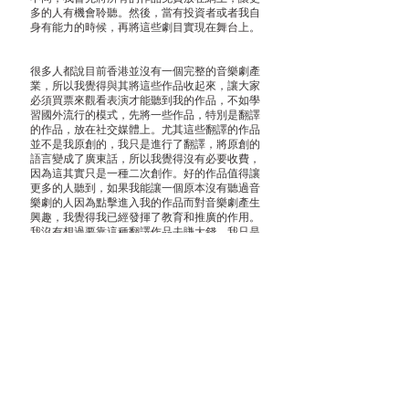
多的人有機會聆聽。然後，當有投資者或者我自
身有能力的時候，再將這些劇目實現在舞台上。
很多人都說目前香港並沒有一個完整的音樂劇產
業，所以我覺得與其將這些作品收起來，讓大家
必須買票來觀看表演才能聽到我的作品，不如學
習國外流行的模式，先將一些作品，特別是翻譯
的作品，放在社交媒體上。尤其這些翻譯的作品
並不是我原創的，我只是進行了翻譯，將原創的
語言變成了廣東話，所以我覺得沒有必要收費，
因為這其實只是一種二次創作。好的作品值得讓
更多的人聽到，如果我能讓一個原本沒有聽過音
樂劇的人因為點擊進入我的作品而對音樂劇產生
興趣，我覺得我已經發揮了教育和推廣的作用。
我沒有想過要靠這種翻譯作品去賺大錢，我只是
想讓更多的人接觸這種藝術，讓這件事情壯大，
然後再去考慮經濟收益。如果為了賺錢，我大可
以選擇直接寫一個原創的音樂劇。所以我不需要
靠翻譯來實現這個目標。
而在這個社交媒體盛行的年代，真的需要更多的
曝光機會才能讓更多的人對我有興趣。如果總是
藏著一些東西，沒有人會知道你做過什麼。所以
我會盡可能多尋找曝光機會，以便讓公眾對這些
藝術形式有更多的關注。