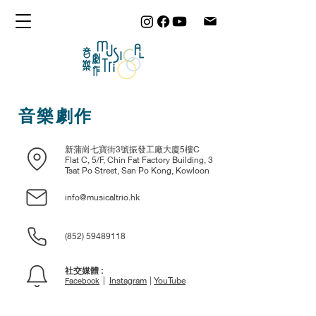
音樂劇作
新蒲崗七寶街3號振發工廠大廈5樓C
Flat C, 5/F, Chin Fat Factory Building, 3
Tsat Po Street, San Po Kong, Kowloon
info@musicaltrio.hk
(852) 59489118
社交媒體 :
|
|
Instagram
YouTube
Facebook