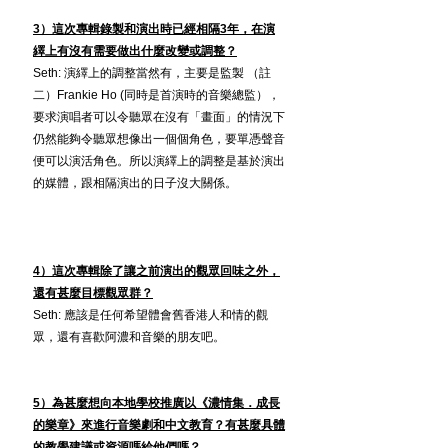
3）這次專輯錄製和演出時已經相隔3年，在演
繹上有沒有需要做出什麼改變或調整？
Seth: 演繹上的調整當然有，主要是監製 
（註
二）
Frankie Ho (同時是首演時的音樂總監），
要求演唱者可以令聽眾在沒有「畫面」的情況下
仍然能夠令聽眾想像出一個個角色，要單憑聲音
便可以演活角色。所以演繹上的調整是基於演出
的媒體，跟相隔演出的日子沒大關係。
4）這次專輯除了讓之前演出的觀眾回味之外，
還有甚麼目標觀眾群？
Seth: 應該是任何希望體會舊香港人和情的觀
眾，還有喜歡阿濃和音樂的朋友吧。
5）為甚麼想向本地學校推廣以《濃情集．成長
的樂章》來進行音樂劇和中文教育？有甚麼具體
的教學建議或資源嗎給他們嗎？