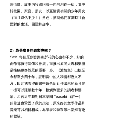
舊情懷。故事內容跟阿濃一向的創作一樣，集中
於校園、家庭、朋友、以至情竇初開的少年男女
（而且還佔不少！）角色，描寫他們在當時社會
面對的生活、困難和趣事。
2）為甚麼會想錄製專輯？
Seth: 每個原創音樂劇所花的心血都不少，好的
創作都值得流傳和推廣，而推出原聲大碟和樂譜
是接觸更多觀眾的重要一步。《濃情集》出版至
今都至少四十年，証明當中的人和情都歷久不
衰，因此我希望由書中角色所延伸出來的新音樂
一樣可以延續數十年，接觸到更多的讀者和聽
眾。坦言近年我對日本樂團
 Yoa
sobi 
（註一）
的著迷也鞏固了我的想法，原來好的文學作品和
音樂可以相輔相成，為讀者和聽眾帶出新鮮有趣
的體驗。