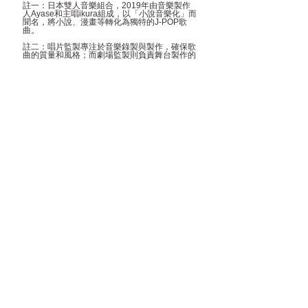
註一：
日本雙人音樂組合，2019年由音樂製作
人Ayase和主唱ikura組成，以「小說音樂化」而
聞名，將小說、漫畫等轉化為獨特的J-POP歌
曲。
註二：
唱片監製專注於音樂錄製與製作，確保歌
曲的質量和風格；而劇場監製則負責舞台製作的
全面協調與管理，涉及預算、排練及技術層面的
運行。
查看全部
最新文章