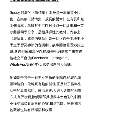
Seesy:阿濃的《濃情集》本身是一本短篇小說
集，音樂劇《濃情集．成長的樂章》也有長和短
兩個版本，老師甚至可以只抽取一個故事和一首
歌曲跟同學分享，是很具彈性的教材。內容上
《濃情集．成長的樂章》是一個很適合本地中小
學生學習及參演的音樂劇，故事圍繞舊香港的主
題,透過排練和參演過程,讓學生細味當年未有網
絡社交平台(如Facebook、Instagram、
WhatsApp等)的年代,感受深厚的人情味。
例如劇中其中一對男女主角的認識過程,是以電
話聯絡的一段純真有趣的關係,正反映了當年生
活中的真實寫照。疫情過後,人與人之間的相處
方式有所改變,接觸這部具濃厚本土色彩的劇目,
不僅能滋潤參演者的心靈,相信老師、家長和其
他觀眾也能有所感悟和收穫。