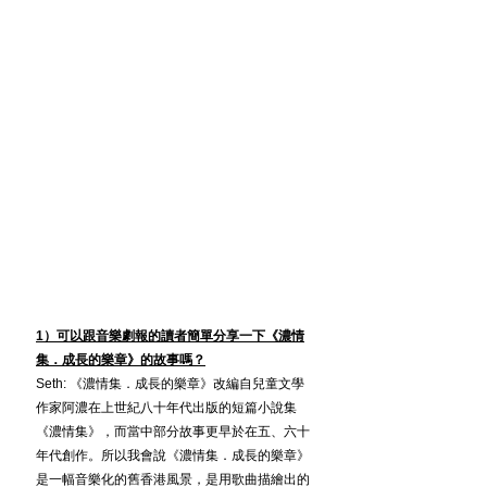
1）可以跟音樂劇報的讀者簡單分享一下《濃情
集．成長的樂章》的故事嗎？
Seth: 《濃情集．成長的樂章》改編自兒童文學
作家阿濃在上世紀八十年代出版的短篇小說集
《濃情集》，而當中部分故事更早於在五、六十
年代創作。所以我會說《濃情集．成長的樂章》
是一幅音樂化的舊香港風景，是用歌曲描繪出的