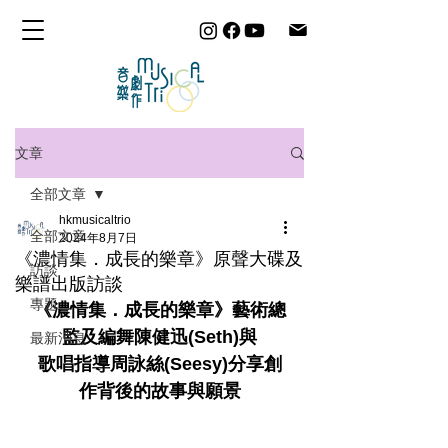
文章
全部文章
hkmusicaltrio
全部文章
2024年8月7日
《濃情集．成長的樂章》原聲大碟及
訪談
樂譜出版訪談
專題
《濃情集．成長的樂章》藝術總
監及編舞陳健迅(Seth)與
最新消息
歌唱指導周詠絲(Seesy)分享創
作背後的故事與願景