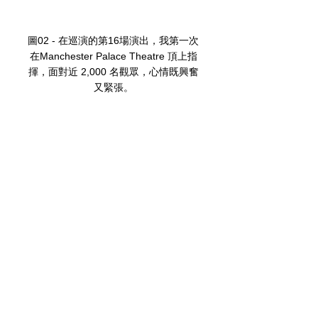
圖02 - 在巡演的第16場演出，我第⼀次
在Manchester Palace Theatre 頂上指
揮，⾯對近 2,000 名觀眾，⼼情既興奮
⼜緊張。