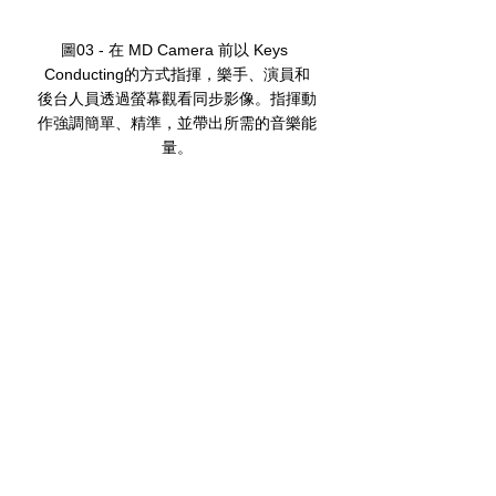
圖03 - 在 MD Camera 前以 Keys 
Conducting的⽅式指揮，樂⼿、演員和
後台⼈員透過螢幕觀看同步影像。指揮動
作強調簡單、精準，並帶出所需的⾳樂能
量。