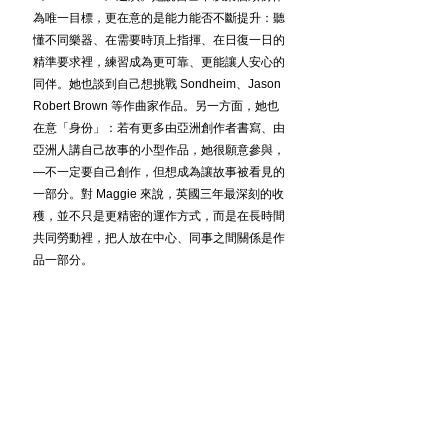
為唯一目標，更在意的是能力能否不斷提升：聽
懂不同樂器、在需要時頂上指揮、在日復一日的
精準要求裡，練習成為更可靠、更能讓人安心的
同伴。她也談到自己想挑戰 Sondheim、Jason 
Robert Brown 等作曲家作品。另一方面，她也
在意「身份」：若有更多由亞洲創作者書寫、由
亞洲人講自己故事的小型作品，她很願意參與，
—不一定要自己創作，但想成為讓故事被看見的
一部分。對 Maggie 來說，英國三年最深刻的收
穫，並不只是更精密的運作方式，而是在長時間
共同勞動裡，把人放在中心、同事之間關係是作
品一部分。