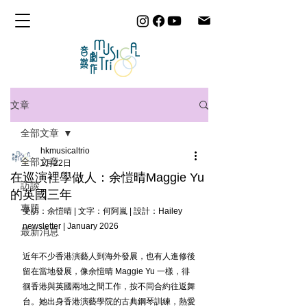
文章
全部文章
hkmusicaltrio
全部文章
1月22日
在巡演裡學做人：余愷晴Maggie Yu
訪談
的英國三年
專題
受訪：余愷晴 | 文字：何阿嵐 | 設計：Hailey
newsletter | January 2026
最新消息
近年不少香港演藝人到海外發展，也有人進修後
留在當地發展，像余愷晴 Maggie Yu 一樣，徘
徊香港與英國兩地之間工作，按不同合約往返舞
台。她出身香港演藝學院的古典鋼琴訓練，熱愛