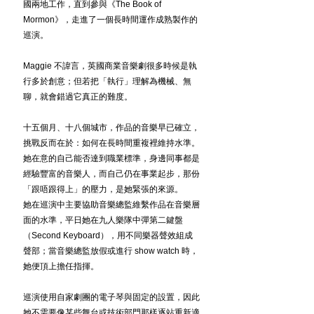
國兩地工作，直到參與《The Book of 
Mormon》，走進了一個長時間運作成熟製作的
巡演。
Maggie 不諱言，英國商業音樂劇很多時候是執
行多於創意；但若把「執行」理解為機械、無
聊，就會錯過它真正的難度。 
十五個月、十八個城市，作品的音樂早已確立，
挑戰反而在於：如何在長時間重複裡維持水準。
她在意的自己能否達到職業標準，身邊同事都是
經驗豐富的音樂人，而自己仍在事業起步，那份
「跟唔跟得上」的壓力，是她緊張的來源。
她在巡演中主要協助音樂總監維繫作品在音樂層
面的水準，平日她在九人樂隊中彈第二鍵盤
（Second Keyboard），用不同樂器聲效組成
聲部；當音樂總監放假或進行 show watch 時，
她便頂上擔任指揮。
巡演使用自家劇團的電子琴與固定的設置，因此
她不需要像某些舞台或技術部門那樣逐站重新適