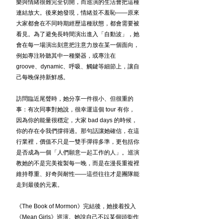
樂與情緒很難完全切開，而巡演的生活會把這種
連結放大。後來她發現，情緒並不羞恥——原來
大家都會在不同時期經歷這種狀態，都會需要被
看見。為了避免長時間演出進入「自動波」，她
會在每一場演出刻意把注意力放在某一個面向，
例如專注聆聽其中一種樂器，或專注在 
groove、dynamic、呼吸、觸鍵等細節上，讓自
己每晚保持新鮮感。
訪問臨近尾聲時，她分享一件很小、但很重的
事：有次同事對她說，很幸運這個 tour 有你，
因為你的能量很穩定，大家 bad days 的時候，
你的存在令我們撐得過。那句話讓她確信，在這
行業裡，價值不只是一雙手彈得多準，更包括你
是否成為一個「人們願意一起工作的人」。巡演
教她的不是完美複製每一晚，而是在漫長重複裡
維持尊重、好奇與耐性——這些往往才是團隊能
走到最後的元素。
《The Book of Mormon》完結後，她接着投入
《Mean Girls》巡演。她說自己不以某個頭銜作