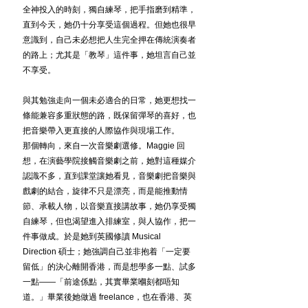
全神投入的時刻，獨自練琴，把手指磨到精準，
直到今天，她仍十分享受這個過程。但她也很早
意識到，自己未必想把人生完全押在傳統演奏者
的路上；尤其是「教琴」這件事，她坦言自己並
不享受。
與其勉強走向一個未必適合的日常，她更想找一
條能兼容多重狀態的路，既保留彈琴的喜好，也
把音樂帶入更直接的人際協作與現場工作。
那個轉向，來自一次音樂劇選修。Maggie 回
想，在演藝學院接觸音樂劇之前，她對這種媒介
認識不多，直到課堂讓她看見，音樂劇把音樂與
戲劇的結合，旋律不只是漂亮，而是能推動情
節、承載人物，以音樂直接講故事，她仍享受獨
自練琴，但也渴望進入排練室，與人協作，把一
件事做成。於是她到英國修讀 Musical 
Direction 碩士；她強調自己並非抱着「一定要
留低」的決心離開香港，而是想學多一點、試多
一點——「前途係點，其實畢業嗰刻都唔知
道。」畢業後她做過 freelance，也在香港、英