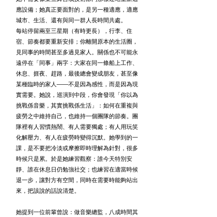
應設備；她真正要面對的，是另一種適應，適應
城市、生活、還有與同一群人長時間共處。
每站停留兩至三星期（有時更長），行李、住
宿、節奏都要重新安排；你離開原本的生活圈，
見同事的時間甚至多過見家人。關係也不可能永
遠停在「同事」兩字：大家在同一條船上工作、
休息、捱夜、趕路，最後總會變成朋友，甚至像
某種臨時的家人——不是因為感性，而是因為現
實需要。她說，巡演到中段，你會發現「你以為
挑戰係音樂，其實挑戰係生活」：如何在重複與
疲勞之中維持自己，也維持一個團隊的節奏。團
隊裡有人習慣熱鬧、有人需要獨處；有人用玩笑
化解壓力、有人在疲勞時變得沉默。她學到的一
課，是不要把冷淡或摩擦即時理解為針對，很多
時候只是累。於是她練習觀察：誰今天特別安
靜、誰在休息日仍勉強社交；也練習在適當時候
退一步，讓對方有空間，同時在需要時能夠站出
來，把該說的話說清楚。
她提到一位前輩曾說：做音樂總監，八成時間其