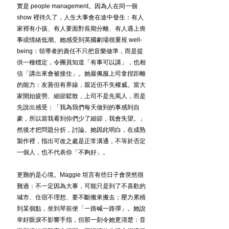
實是 people management。因為人在同一個 
show 裡待久了，人生大事會在途中發生：有人
家裡有小孩、有人要面對長期分離、有人遇上喪
事或情緒低潮。她感受到英國劇場很重視 well-
being：領導者的責任不只把音樂做準，而是提
供一種穩定，令團員知道「有事可以講」，也相
信「講出來會被接住」。她最佩服上司拿捏距離
的能力：友善但有界線，親近但不失權威。當大
家開始疲勞、細節鬆散，上司不是先罵人，而是
先說出感受：「我為我們每天做到的事感到自
豪，所以當我看到你們少了細節，我會失望。」
然後才把問題分折，討論。她因此明白，在成熟
製作裡，指出可改之處是正常溝通，不等於否定
一個人，也不代表你「不夠好」。
更難的是心境。Maggie 坦言有些日子會突然很
難過：不一定因為大事，可能只是到了不喜歡的
城市、住宿不理想、要不斷搬來搬去；壓力累積
到某個點，坐到琴前便「一路喊一路彈」。她說
幸好眼淚不影響手指，但那一刻令她更清楚：音