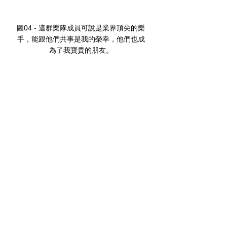
圖04 - 這群樂隊成員可說是業界頂尖的樂
⼿，能跟他們共事是我的榮幸，他們也成
為了我寶貴的朋友。