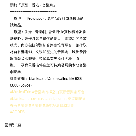
關於「原型：香港 · 音樂劇」
======================
「原型」 (Prototype)，意指新設計或新技術的
試驗品。
「原型：香港 · 音樂劇」計劃秉持實驗精神及前
瞻視野，製作具參考價值的劇目，實踐新的產業
模式。內容包括舉辦新音樂劇培育平台、創作取
材自香港電影、文學和歷史的音樂劇，以及發行
歌曲錄音和樂譜。指望為業界提供各種「原
型」，孕育具香港特色並可持續發展的本地音樂
劇產業。
計劃查詢： blankpage@musicaltrio.hk/ 6385-
0608 (Joyce)
#MusicalTrio
#音樂劇作
#空白頁新音樂劇平台
#blankpagenewmusicalsplatform
#香港劇場
#
香港音樂劇
#音樂劇
#藝能發展資助計劃
#ACDFS
最新消息