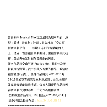
音樂劇作 Musical Trio 現正展開為期兩年的「原
型：香港 · 音樂劇」計劃，首先推出「空白頁」
新音樂劇平台 —— 鼓勵有志創作音樂劇的人
士，透過一首原創音樂劇曲目，讓創作夢由此萌
芽，並提升公眾對創作音樂劇的興趣。
報名作品將交由評審 Frankie Ho、孔奕佳及黃
旨穎進行甄選，從中挑選八首優秀作品，並協助
創作者進行修訂。優秀作品將於 2023年11月
18-19日於葵青劇院黑盒劇場展演，由現場樂隊
及專業音樂劇演員演繹。每首入圍優秀作品將獲
得音樂劇作贊助港幣三千元作為創作資助。
 公開徵集作品階段：即日起至2023年8月31日
 計劃詳情及提交作品：
http://bit.ly/3pEfr72
======================