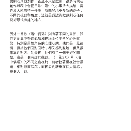
樂劇或其他創作，甚至不只是戲劇，很多時候在
創作過程中會把日常生活中的小事放大描繪。當
你放大來看待一件事，就能發現更多新的點子，
不同的視點和角度，這就是我認為做戲劇或任何
藝術形式有趣的地方。
另外一首歌《暗中偶遇》則有著不同的重點。我
們更多集中營造氣氛和描繪兩位主角的心理狀
態，特別是男性角色的心理狀態。他們是一見鍾
情，但當他們面對面時，卻又感到尷尬，但又很
想靠近對方。到最後，他們有了一個美好的開
始。這是一個有趣的觀點。《十𠝹2.0》和《暗
中偶遇》的不同之處在於，前者較著重在社會議
題，相對嚴肅深沉，而後者則著重在個人情感，
更個人一點。