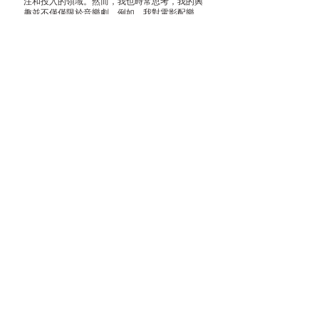
注和投入的領域。然而，我也時常思考，我的興
趣並不僅僅限於音樂劇。例如，我對電影配樂、
流行曲，甚至其他劇場的音樂都感到非常興趣。
基本上，只要是與音樂相關的事情，我都願意去
嘗試，都想去做。
這樣說起來可能有點肉麻或者浪漫，但我真的希
望能與音樂成為朋友，而音樂劇是一個我認為非
常重要、並且想要去深入發展的範疇。
訪談
查看全部
最新文章