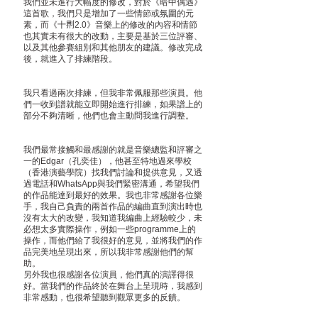
我們並未進行大幅度的修改，對於《暗中偶遇》
這首歌，我們只是增加了一些情節或氛圍的元
素，而《十𠝹2.0》音樂上的修改的內容和情節
也其實未有很大的改動，主要是基於三位評審、
以及其他參賽組別和其他朋友的建議。修改完成
後，就進入了排練階段。
我只看過兩次排練，但我非常佩服那些演員。他
們一收到譜就能立即開始進行排練，如果譜上的
部分不夠清晰，他們也會主動問我進行調整。
我們最常接觸和最感謝的就是音樂總監和評審之
一的Edgar（孔奕佳），他甚至特地過來學校
（香港演藝學院）找我們討論和提供意見，又透
過電話和WhatsApp與我們緊密溝通，希望我們
的作品能達到最好的效果。我也非常感謝各位樂
手，我自己負責的兩首作品的編曲直到演出時也
沒有太大的改變，我知道我編曲上經驗較少，未
必想太多實際操作，例如一些programme上的
操作，而他們給了我很好的意見，並將我們的作
品完美地呈現出來，所以我非常感謝他們的幫
助。
另外我也很感謝各位演員，他們真的演譯得很
好。當我們的作品終於在舞台上呈現時，我感到
非常感動，也很希望聽到觀眾更多的反饋。