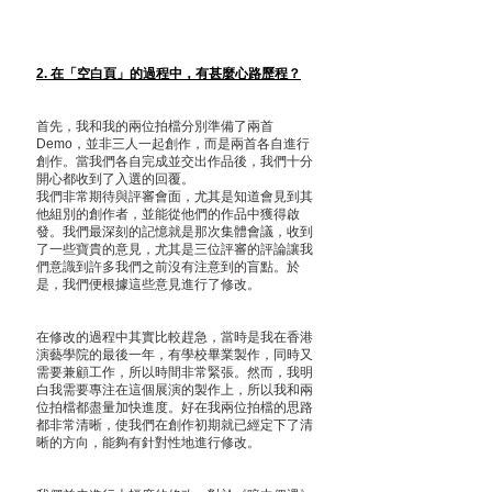
2. 在「空白頁」的過程中，有甚麼心路歷程？
首先，我和我的兩位拍檔分別準備了兩首
Demo，並非三人一起創作，而是兩首各自進行
創作。當我們各自完成並交出作品後，我們十分
開心都收到了入選的回覆。
我們非常期待與評審會面，尤其是知道會見到其
他組別的創作者，並能從他們的作品中獲得啟
發。我們最深刻的記憶就是那次集體會議，收到
了一些寶貴的意見，尤其是三位評審的評論讓我
們意識到許多我們之前沒有注意到的盲點。於
是，我們便根據這些意見進行了修改。
在修改的過程中其實比較趕急，當時是我在香港
演藝學院的最後一年，有學校畢業製作，同時又
需要兼顧工作，所以時間非常緊張。然而，我明
白我需要專注在這個展演的製作上，所以我和兩
位拍檔都盡量加快進度。好在我兩位拍檔的思路
都非常清晰，使我們在創作初期就已經定下了清
晰的方向，能夠有針對性地進行修改。