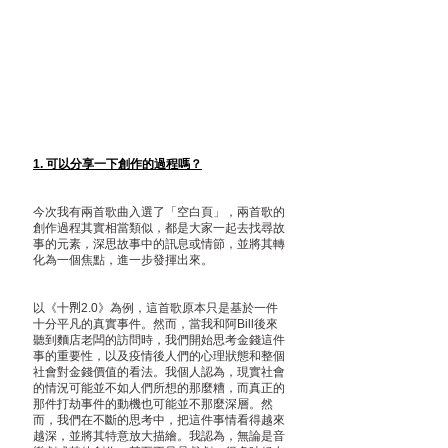
1. 可以分享一下創作的過程嗎？
今次我有兩首歌曲入選了「空白頁」，兩首歌的
創作過程其實相當類似，都是大家一起去找尋故
事的元素，深思故事中的訊息或情節，並將其轉
化為一個焦點，進一步發揮出來。
以《十𠝹2.0》為例，這首歌原本只是基於一件
十分平凡的真實事件。然而，當我和阿Bill後來
聽到麵店老闆的訪問時，我們開始思考金錢這件
事的重要性，以及疫情後人們的心理狀態和整個
社會對金錢價值的看法。我個人認為，現實社會
的情況可能並不如人們所想的那麼糟，而真正的
那件打劫事件的動機也可能並不那麼深層。然
而，我們在不斷的思考中，把這件事情看得越來
越深，並將其特意放大描繪。我認為，無論是音